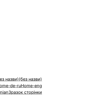
ез назви)
(без назви)
ome-de-ru
Home-eng
nian
Зразок сторінки