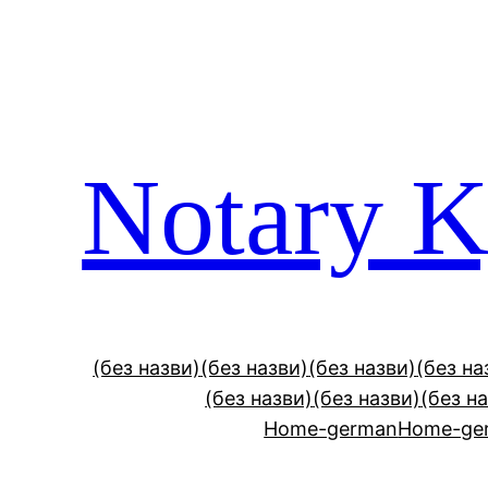
Перейти
до
вмісту
Notary K
(без назви)
(без назви)
(без назви)
(без на
(без назви)
(без назви)
(без н
Home-german
Home-ger