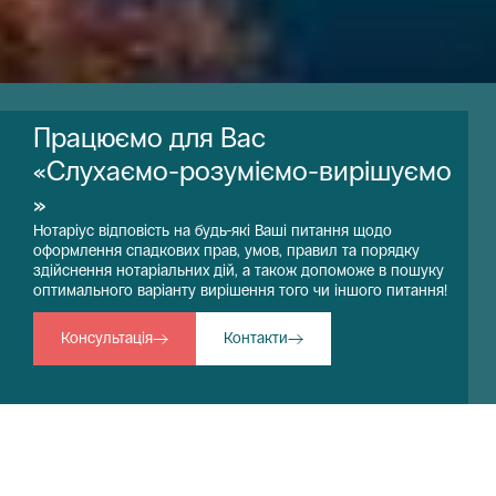
П
р
а
ц
ю
є
м
о
д
л
я
В
а
с
«
С
л
у
х
а
є
м
о
-
р
о
з
у
м
і
є
м
о
-
в
и
р
і
ш
у
є
м
о
»
Нотаріус відповість на будь-які Ваші питання щодо
оформлення спадкових прав, умов, правил та порядку
здійснення нотаріальних дій, а також допоможе в пошуку
оптимального варіанту вирішення того чи іншого питання!
Консультація
Контакти