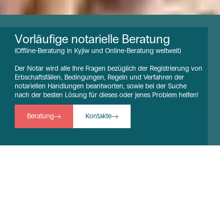
V
o
r
l
ä
u
f
i
g
e
n
o
t
a
r
i
e
l
l
e
B
e
r
a
t
u
n
g
(Offline-Beratung in Kyjiw und Online-Beratung weltweit)
Der Notar wird alle Ihre Fragen bezüglich der Registrierung von
Erbschaftsfällen, Bedingungen, Regeln und Verfahren der
notariellen Handlungen beantworten, sowie bei der Suche
nach der besten Lösung für dieses oder jenes Problem helfen!
Beratung
Kontakte
WARUM ICH ?
WARUM ICH?